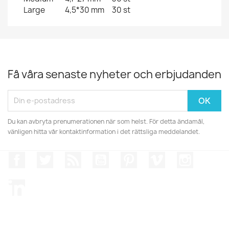
Large
4,5*30 mm
30 st
Få våra senaste nyheter och erbjudanden
Du kan avbryta prenumerationen när som helst. För detta ändamål,
vänligen hitta vår kontaktinformation i det rättsliga meddelandet.
Facebook
Twitter
RSS
YouTube
Pinterest
Vimeo
Instagr
LinkedIn