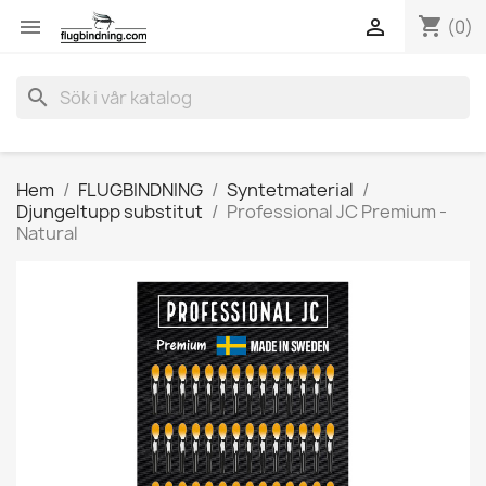
shopping_cart


(0)
search
Hem
FLUGBINDNING
Syntetmaterial
Djungeltupp substitut
Professional JC Premium -
Natural