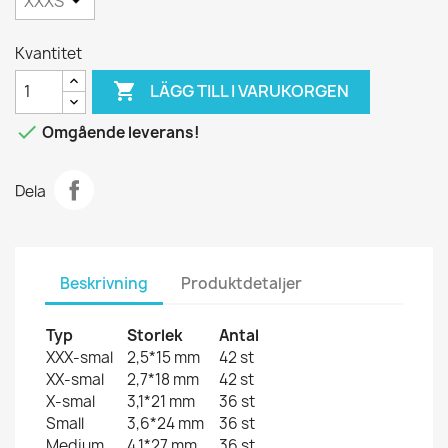
Kvantitet

LÄGG TILL I VARUKORGEN

Omgående leverans!
Dela
Beskrivning
Produktdetaljer
Typ
Storlek
Antal
XXX-smal
2,5*15 mm
42 st
XX-smal
2,7*18 mm
42 st
X-smal
3,1*21 mm
36 st
Small
3,6*24 mm
36 st
Medium
4,1*27 mm
36 st