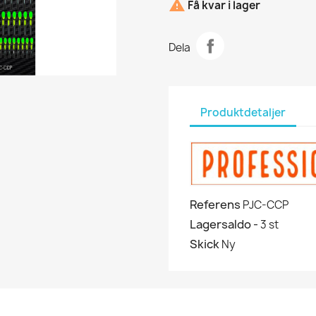

Få kvar i lager
Dela
Produktdetaljer
Referens
PJC-CCP
Lagersaldo -
3 st
Skick
Ny