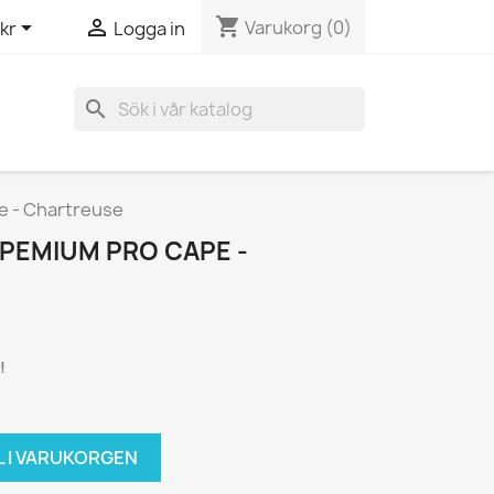
shopping_cart


Varukorg
(0)
kr
Logga in
search
e - Chartreuse
 PEMIUM PRO CAPE -
!
L I VARUKORGEN