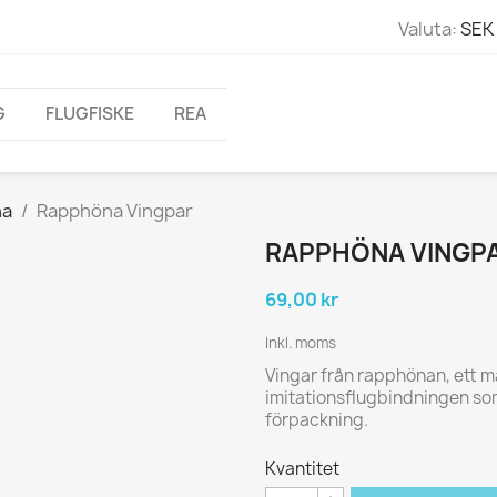
Valuta:
SEK 
G
FLUGFISKE
REA
na
Rapphöna Vingpar
RAPPHÖNA VINGP
69,00 kr
Inkl. moms
Vingar från rapphönan, ett 
imitationsflugbindningen som 
förpackning.
Kvantitet