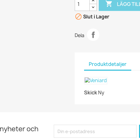

LÄGG TIL

Slut i Lager
Dela
Produktdetaljer
Skick
Ny
 nyheter och