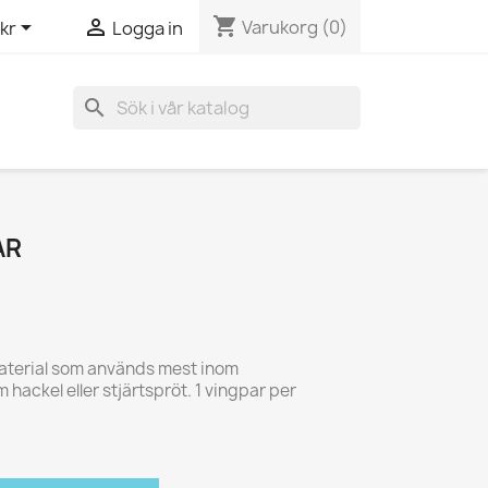
shopping_cart


Varukorg
(0)
kr
Logga in
search
AR
material som används mest inom
hackel eller stjärtspröt. 1 vingpar per