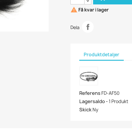

Få kvar i lager
Dela
Produktdetaljer
Referens
FD-AF50
Lagersaldo -
1 Produkt
Skick
Ny