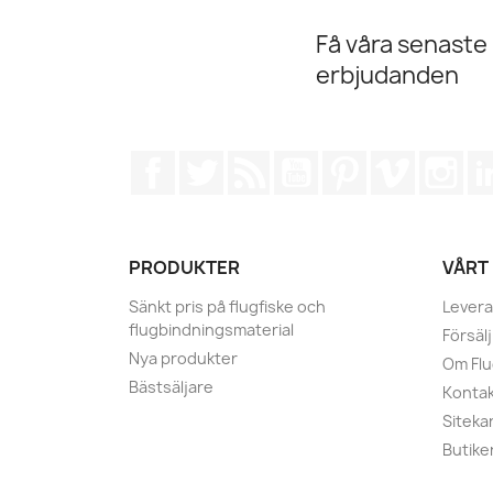
Få våra senaste
erbjudanden
Facebook
Twitter
RSS
YouTube
Pinterest
Vimeo
Ins
PRODUKTER
VÅRT
Sänkt pris på flugfiske och
Levera
flugbindningsmaterial
Försälj
Nya produkter
Om Fl
Bästsäljare
Kontak
Siteka
Butike