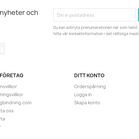
 nyheter och
Du kan avbryta prenumerationen när som helst. 
hitta vår kontaktinformation i det rättsliga med
tagram
LinkedIn
 FÖRETAG
DITT KONTO
nsvillkor
Orderspårning
ningsvillkor
Logga in
ugbindning.com
Skapa konto
ta oss
rta
r