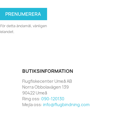
För detta ändamål, vänligen
delandet.
BUTIKSINFORMATION
Flugfiskecenter Umeå AB
Norra Obbolavägen 139
90422 Umeå
Ring oss:
090-120130
Mejla oss:
info@flugbindning.com