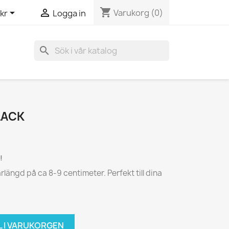
shopping_cart


Varukorg
(0)
kr
Logga in
search
LACK
!
rlängd på ca 8-9 centimeter. Perfekt till dina
L I VARUKORGEN