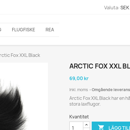
Valuta:
SEK 
G
FLUGFISKE
REA
rctic Fox XXL Black
ARCTIC FOX XXL B
69,00 kr
Inkl. moms
Omgående leverans
Arctic Fox XXL Black har en hå
stora laxflugor.
Kvantitet

LÄGG TIL