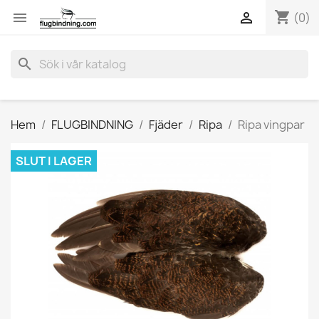
shopping_cart


(0)
search
Hem
FLUGBINDNING
Fjäder
Ripa
Ripa vingpar
SLUT I LAGER