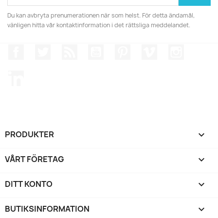
Du kan avbryta prenumerationen när som helst. För detta ändamål,
vänligen hitta vår kontaktinformation i det rättsliga meddelandet.
Facebook
Twitter
RSS
YouTube
Pinterest
Vimeo
Instagr
LinkedIn
PRODUKTER

VÅRT FÖRETAG

DITT KONTO

BUTIKSINFORMATION
keyboard_arrow_down