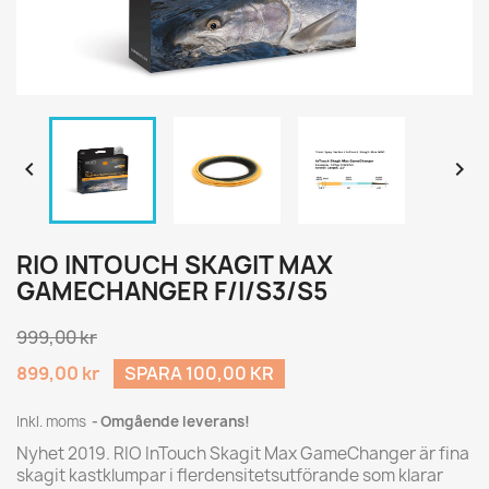


RIO INTOUCH SKAGIT MAX
GAMECHANGER F/I/S3/S5
999,00 kr
899,00 kr
SPARA 100,00 KR
Inkl. moms
Omgående leverans!
Nyhet 2019. RIO InTouch Skagit Max GameChanger är fina
skagit kastklumpar i flerdensitetsutförande som klarar