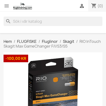
shopping_cart


(0)
search
Hem
FLUGFISKE
Fluglinor
Skagit
RIO InTouch
Skagit Max GameChanger F/I/S3/S5
-100,00 KR