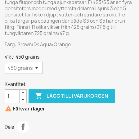
tunga flugor och tunga sjunkspetsar. F/I/S3/S5 är en fyra
densiteters modell med yttersta delarna i sjunk 3 och 5
densitet för fiske i djupt vatten och stridare ström. Tre
olika färger på coatingen där både S3 och S5 har brun
färg. Finns i 11 olika vikter från 425 grains/27,5 g till
tungviktaren 725 grains/47 g.
Färg: Brown/Dk Aqua/Orange
Vikt: 450 grains
Kvantitet

LÄGG TILL I VARUKORGEN

Få kvar i lager
Dela