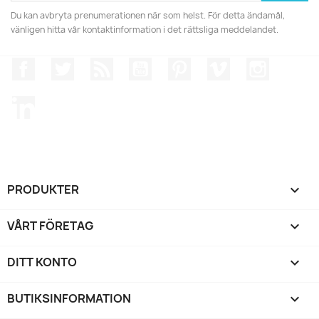
Du kan avbryta prenumerationen när som helst. För detta ändamål,
vänligen hitta vår kontaktinformation i det rättsliga meddelandet.
Facebook
Twitter
RSS
YouTube
Pinterest
Vimeo
Instagr
LinkedIn
PRODUKTER

VÅRT FÖRETAG

DITT KONTO

BUTIKSINFORMATION
keyboard_arrow_down