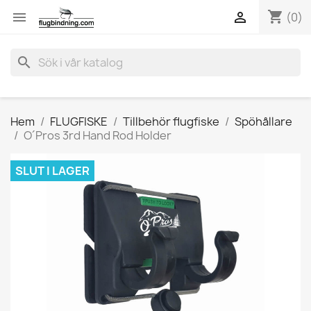
shopping_cart


(0)
search
Hem
FLUGFISKE
Tillbehör flugfiske
Spöhållare
O´Pros 3rd Hand Rod Holder
SLUT I LAGER