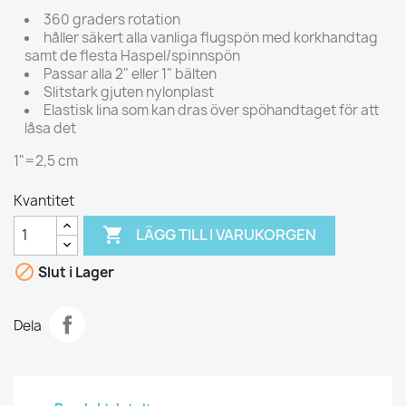
360 graders rotation
håller säkert alla vanliga flugspön med korkhandtag
samt de flesta Haspel/spinnspön
Passar alla 2" eller 1" bälten
Slitstark gjuten nylonplast
Elastisk lina som kan dras över spöhandtaget för att
låsa det
1"=2,5 cm
Kvantitet

LÄGG TILL I VARUKORGEN

Slut i Lager
Dela