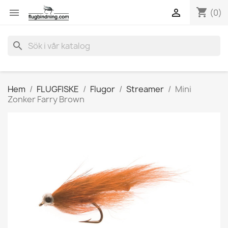
shopping_cart


(0)
search
Hem
FLUGFISKE
Flugor
Streamer
Mini
Zonker Farry Brown