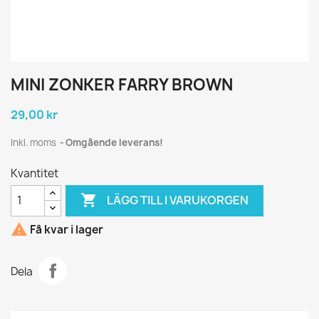
MINI ZONKER FARRY BROWN
29,00 kr
Inkl. moms
Omgående leverans!
Kvantitet

LÄGG TILL I VARUKORGEN

Få kvar i lager
Dela