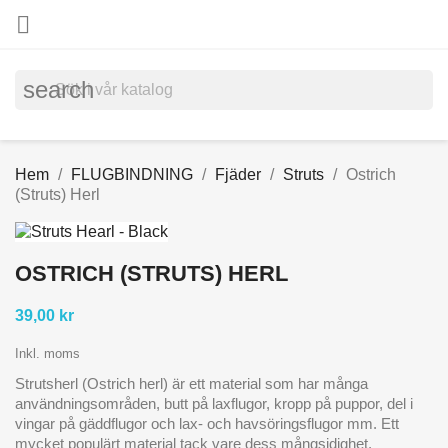

search
Hem
FLUGBINDNING
Fjäder
Struts
Ostrich
(Struts) Herl
OSTRICH (STRUTS) HERL
39,00 kr
Inkl. moms
Strutsherl (Ostrich herl) är ett material som har många
användningsområden, butt på laxflugor, kropp på puppor, del i
vingar på gäddflugor och lax- och havsöringsflugor mm. Ett
mycket populärt material tack vare dess mångsidighet.