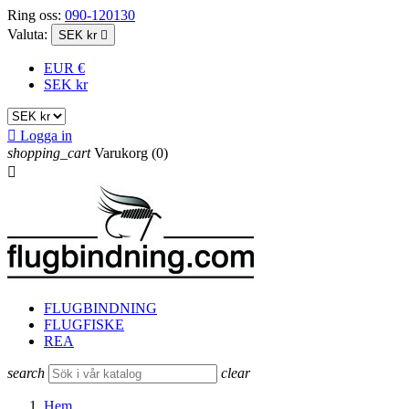
Ring oss:
090-120130
Valuta:
SEK kr

EUR €
SEK kr

Logga in
shopping_cart
Varukorg
(0)

FLUGBINDNING
FLUGFISKE
REA
search
clear
Hem