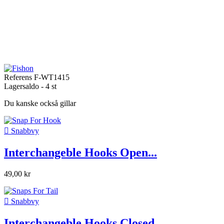
Referens
F-WT1415
Lagersaldo -
4 st
Du kanske också gillar

Snabbvy
Interchangeble Hooks Open...
49,00 kr

Snabbvy
Interchangeble Hooks Closed...