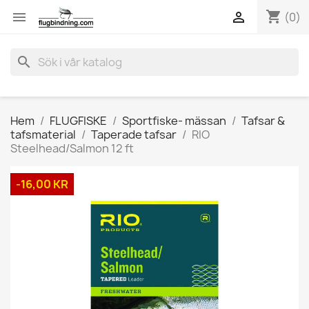
shopping_cart


(0)
search
Hem
FLUGFISKE
Sportfiske- mässan
Tafsar &
tafsmaterial
Taperade tafsar
RIO
Steelhead/Salmon 12 ft
-16,00 KR