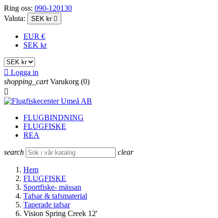
Ring oss:
090-120130
Valuta:
SEK kr

EUR €
SEK kr

Logga in
shopping_cart
Varukorg
(0)

FLUGBINDNING
FLUGFISKE
REA
search
clear
Hem
FLUGFISKE
Sportfiske- mässan
Tafsar & tafsmaterial
Taperade tafsar
Vision Spring Creek 12'