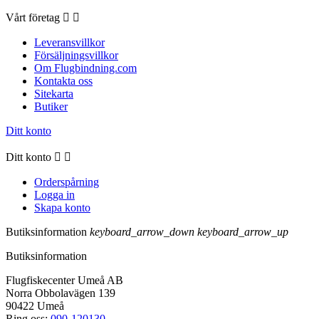
Vårt företag


Leveransvillkor
Försäljningsvillkor
Om Flugbindning.com
Kontakta oss
Sitekarta
Butiker
Ditt konto
Ditt konto


Orderspårning
Logga in
Skapa konto
Butiksinformation
keyboard_arrow_down
keyboard_arrow_up
Butiksinformation
Flugfiskecenter Umeå AB
Norra Obbolavägen 139
90422 Umeå
Ring oss:
090-120130