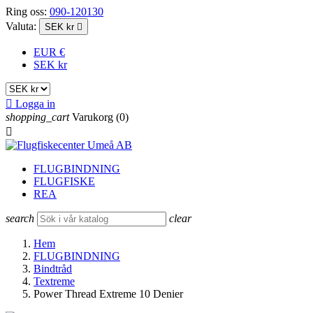
Ring oss:
090-120130
Valuta:
SEK kr

EUR €
SEK kr

Logga in
shopping_cart
Varukorg
(0)

FLUGBINDNING
FLUGFISKE
REA
search
clear
Hem
FLUGBINDNING
Bindtråd
Textreme
Power Thread Extreme 10 Denier