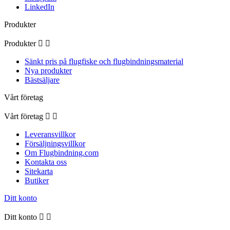
LinkedIn
Produkter
Produkter


Sänkt pris på flugfiske och flugbindningsmaterial
Nya produkter
Bästsäljare
Vårt företag
Vårt företag


Leveransvillkor
Försäljningsvillkor
Om Flugbindning.com
Kontakta oss
Sitekarta
Butiker
Ditt konto
Ditt konto

