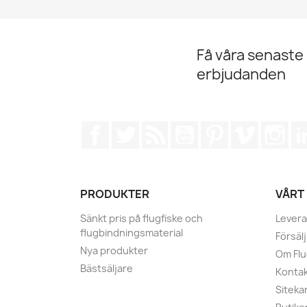
Få våra senaste
erbjudanden
Facebook
Twitter
RSS
YouTube
Pinterest
Vimeo
Ins
PRODUKTER
VÅRT
Sänkt pris på flugfiske och
Levera
flugbindningsmaterial
Försälj
Nya produkter
Om Fl
Bästsäljare
Kontak
Siteka