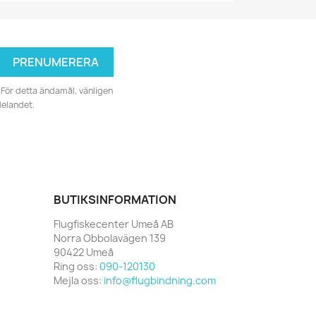
För detta ändamål, vänligen
delandet.
BUTIKSINFORMATION
Flugfiskecenter Umeå AB
Norra Obbolavägen 139
90422 Umeå
Ring oss:
090-120130
Mejla oss:
info@flugbindning.com