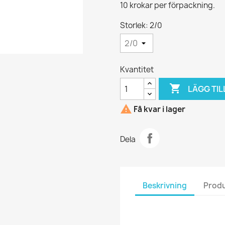
10 krokar per förpackning.
Storlek: 2/0
Kvantitet

LÄGG TIL

Få kvar i lager
Dela
Beskrivning
Produ