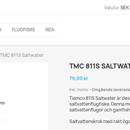
Valuta:
SEK 
G
FLUGFISKE
REA
TMC 811S Saltwater
TMC 811S SALTWA
79,00 kr
Inkl. moms
Omgående leverans
Tiemco 811S Saltwater är de
saltvattenflugfiske.
Denna mo
saltvattenflugor och gamfish,
Saltvattenskrok med rakt öga,