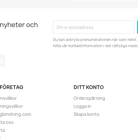
 nyheter och
Du kan avbryta prenumerationen när som helst. 
hitta vår kontaktinformation i det rättsliga med
tagram
LinkedIn
 FÖRETAG
DITT KONTO
nsvillkor
Orderspårning
ningsvillkor
Logga in
ugbindning.com
Skapa konto
ta oss
rta