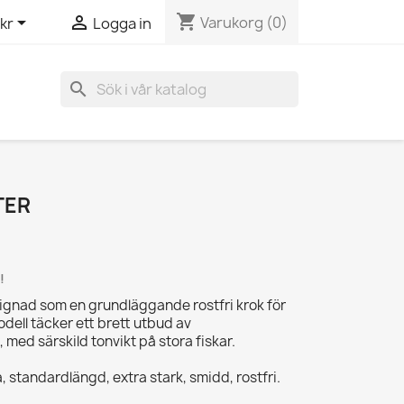
shopping_cart


Varukorg
(0)
kr
Logga in
search
TER
!
signad
som en grundläggande rostfri krok för
dell täcker ett brett utbud av
 med särskild tonvikt på stora fiskar.
 standardlängd, extra stark, smidd, rostfri.