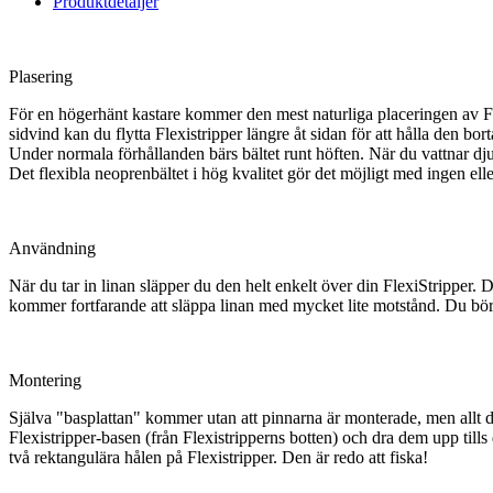
Produktdetaljer
Plasering
För en högerhänt kastare kommer den mest naturliga placeringen av Flexi
sidvind kan du flytta Flexistripper längre åt sidan för att hålla den bor
Under normala förhållanden bärs bältet runt höften. När du vattnar djupa
Det flexibla neoprenbältet i hög kvalitet gör det möjligt med ingen elle
Användning
När du tar in linan släpper du den helt enkelt över din FlexiStripper. 
kommer fortfarande att släppa linan med mycket lite motstånd. Du bör låt
Montering
Själva "basplattan" kommer utan att pinnarna är monterade, men allt du
Flexistripper-basen (från Flexistripperns botten) och dra dem upp til
två rektangulära hålen på Flexistripper. Den är redo att fiska!