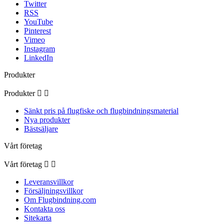
Twitter
RSS
YouTube
Pinterest
Vimeo
Instagram
LinkedIn
Produkter
Produkter


Sänkt pris på flugfiske och flugbindningsmaterial
Nya produkter
Bästsäljare
Vårt företag
Vårt företag


Leveransvillkor
Försäljningsvillkor
Om Flugbindning.com
Kontakta oss
Sitekarta