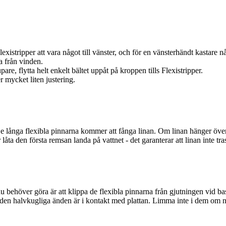
stripper att vara något till vänster, och för en vänsterhändt kastare nå
ta från vinden.
re, flytta helt enkelt bältet uppåt på kroppen tills Flexistripper.
r mycket liten justering.
De långa flexibla pinnarna kommer att fånga linan. Om linan hänger över 
a den första remsan landa på vattnet - det garanterar att linan inte tras
 behöver göra är att klippa de flexibla pinnarna från gjutningen vid bas
ls den halvkugliga änden är i kontakt med plattan. Limma inte i dem om 