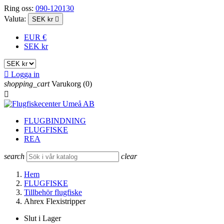
Ring oss:
090-120130
Valuta:
SEK kr

EUR €
SEK kr

Logga in
shopping_cart
Varukorg
(0)

FLUGBINDNING
FLUGFISKE
REA
search
clear
Hem
FLUGFISKE
Tillbehör flugfiske
Ahrex Flexistripper
Slut i Lager