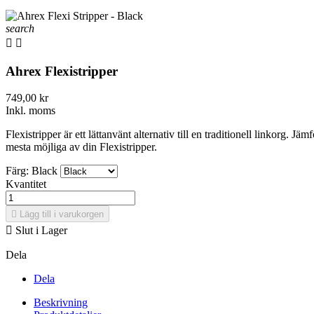
search


Ahrex Flexistripper
749,00 kr
Inkl. moms
Flexistripper är ett lättanvänt alternativ till en traditionell linkorg. 
mesta möjliga av din Flexistripper.
Färg: Black
Kvantitet

Lägg till i varukorgen

Slut i Lager
Dela
Dela
Beskrivning