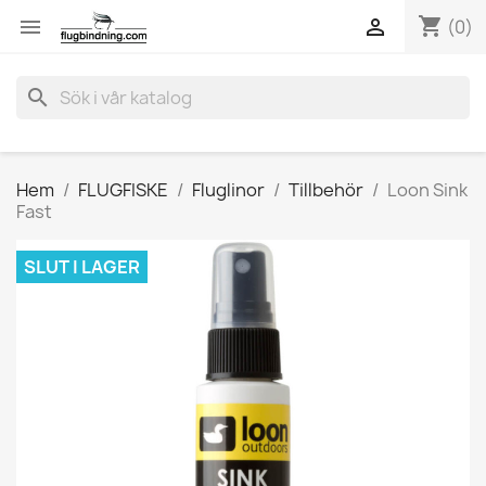
shopping_cart


(0)
search
Hem
FLUGFISKE
Fluglinor
Tillbehör
Loon Sink
Fast
SLUT I LAGER