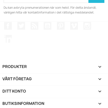
Du kan avbryta prenumerationen när som helst. För detta ändamål,
vänligen hitta vår kontaktinformation i det rättsliga meddelandet.
Facebook
Twitter
RSS
YouTube
Pinterest
Vimeo
Instagr
LinkedIn
PRODUKTER

VÅRT FÖRETAG

DITT KONTO

BUTIKSINFORMATION
keyboard_arrow_down