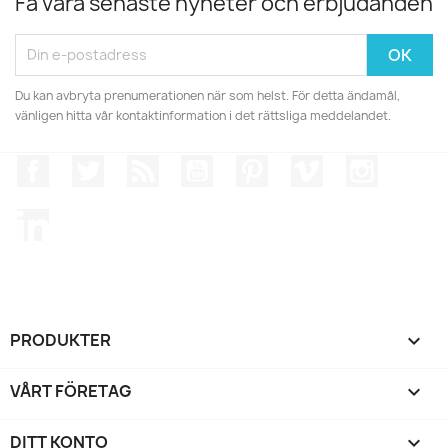
Få våra senaste nyheter och erbjudanden
Du kan avbryta prenumerationen när som helst. För detta ändamål,
vänligen hitta vår kontaktinformation i det rättsliga meddelandet.
Facebook
Twitter
RSS
YouTube
Pinterest
Vimeo
Instagr
LinkedIn
PRODUKTER

VÅRT FÖRETAG

DITT KONTO
