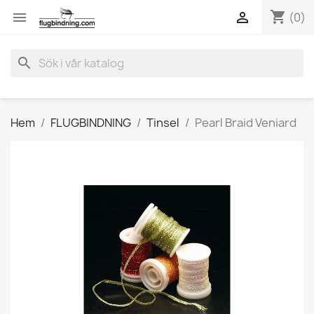
shopping_cart


(0)
search
Hem
FLUGBINDNING
Tinsel
Pearl Braid Veniard