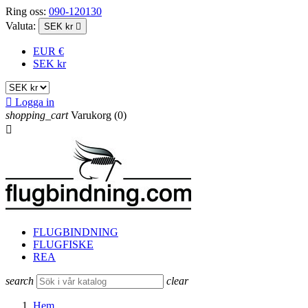
Ring oss:
090-120130
Valuta:
SEK kr

EUR €
SEK kr

Logga in
shopping_cart
Varukorg
(0)

FLUGBINDNING
FLUGFISKE
REA
search
clear
Hem