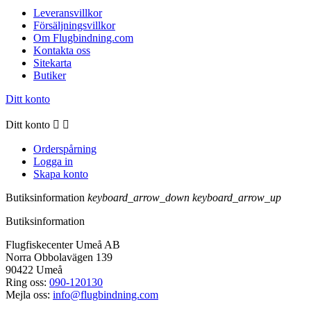
Leveransvillkor
Försäljningsvillkor
Om Flugbindning.com
Kontakta oss
Sitekarta
Butiker
Ditt konto
Ditt konto


Orderspårning
Logga in
Skapa konto
Butiksinformation
keyboard_arrow_down
keyboard_arrow_up
Butiksinformation
Flugfiskecenter Umeå AB
Norra Obbolavägen 139
90422 Umeå
Ring oss:
090-120130
Mejla oss:
info@flugbindning.com