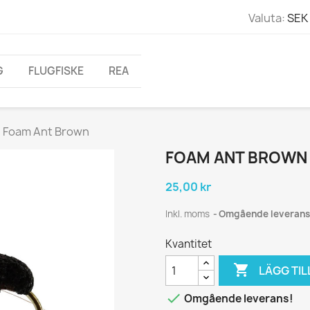
Valuta:
SEK 
G
FLUGFISKE
REA
Foam Ant Brown
FOAM ANT BROWN
25,00 kr
Inkl. moms
Omgående leverans
Kvantitet

LÄGG TIL

Omgående leverans!