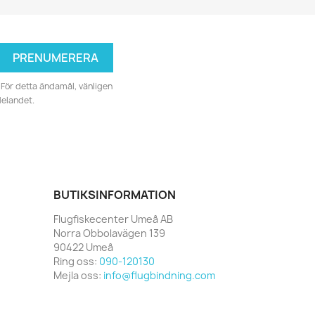
För detta ändamål, vänligen
delandet.
BUTIKSINFORMATION
Flugfiskecenter Umeå AB
Norra Obbolavägen 139
90422 Umeå
Ring oss:
090-120130
Mejla oss:
info@flugbindning.com