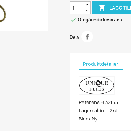

LÄGG TIL

Omgående leverans!
Dela
Produktdetaljer
Referens
FL32165
Lagersaldo -
12 st
Skick
Ny