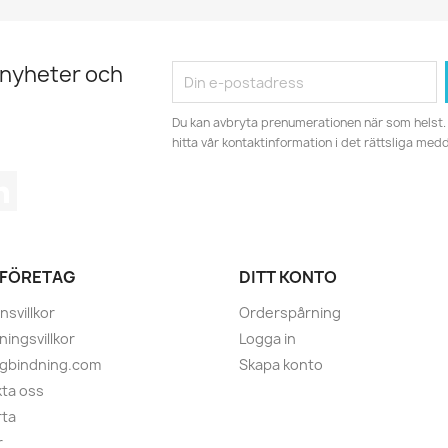
 nyheter och
Du kan avbryta prenumerationen när som helst. 
hitta vår kontaktinformation i det rättsliga med
tagram
LinkedIn
 FÖRETAG
DITT KONTO
nsvillkor
Orderspårning
ningsvillkor
Logga in
ugbindning.com
Skapa konto
ta oss
rta
r