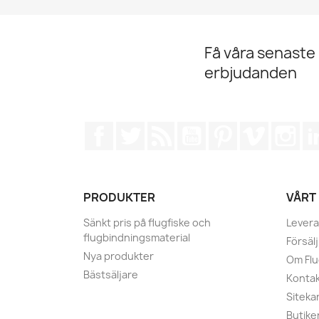
Få våra senaste
erbjudanden
Facebook
Twitter
RSS
YouTube
Pinterest
Vimeo
Ins
PRODUKTER
VÅRT
Sänkt pris på flugfiske och
Levera
flugbindningsmaterial
Försälj
Nya produkter
Om Fl
Bästsäljare
Kontak
Siteka
Butike