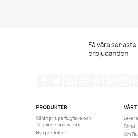
Få våra senaste
erbjudanden
Facebook
Twitter
RSS
YouTube
Pinterest
Vimeo
Ins
PRODUKTER
VÅRT
Sänkt pris på flugfiske och
Levera
flugbindningsmaterial
Försälj
Nya produkter
Om Fl