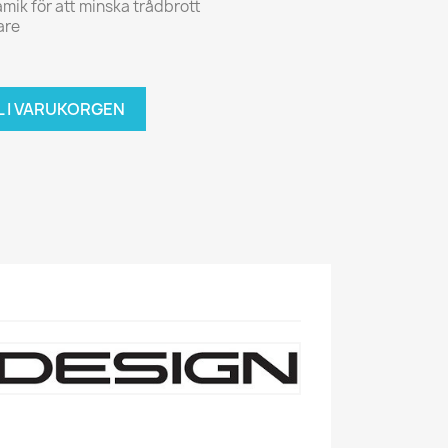
mik för att minska trådbrott
are
L I VARUKORGEN