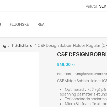
Valuta:
SEK 
G
FLUGFISKE
REA
ning
Trådhållare
C&F Design Bobbin Holder Regular (C
C&F DESIGN BOBBI
549,00 kr
Inkl. moms
Omgående leverans
C&F Midge Bobbin Holder (C
Optimerad vikt (17g) på tr
spänning på materialet un
Teflonbelagda spolarmar 
Micro Slit foam för att 