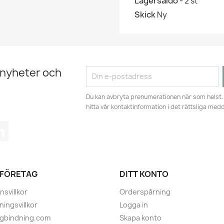
Lagersaldo -
2 st
Skick
Ny
 nyheter och
Du kan avbryta prenumerationen när som helst. 
hitta vår kontaktinformation i det rättsliga med
tagram
LinkedIn
 FÖRETAG
DITT KONTO
nsvillkor
Orderspårning
ningsvillkor
Logga in
ugbindning.com
Skapa konto