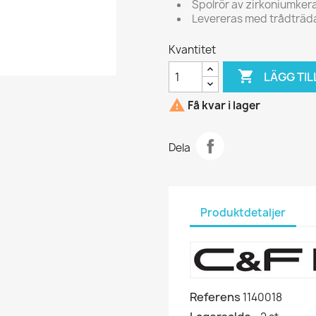
Spolrör av zirkoniumkera
Levereras med trådträd
Kvantitet

LÄGG TIL

Få kvar i lager
Dela
Produktdetaljer
Referens
1140018