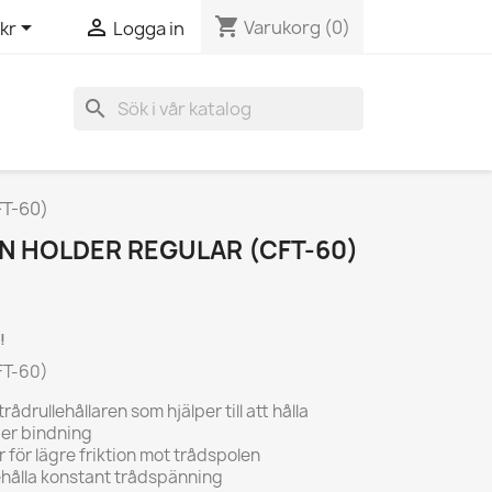
shopping_cart


Varukorg
(0)
kr
Logga in
search
FT-60)
N HOLDER REGULAR (CFT-60)
!
FT-60)
ådrullehållaren som hjälper till att hålla
der bindning
för lägre friktion mot trådspolen
behålla konstant trådspänning