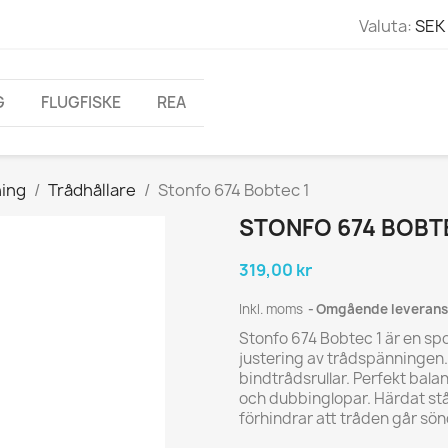
Valuta:
SEK 
G
FLUGFISKE
REA
ning
Trådhållare
Stonfo 674 Bobtec 1
STONFO 674 BOBT
319,00 kr
Inkl. moms
Omgående leverans
Stonfo 674 Bobtec 1 är en spol
justering av trådspänningen. 
bindtrådsrullar. Perfekt balan
och dubbinglopar. Härdat st
förhindrar att tråden går sön