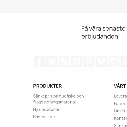
Få våra senaste
erbjudanden
Facebook
Twitter
RSS
YouTube
Pinterest
Vimeo
Ins
PRODUKTER
VÅRT
Sänkt pris på flugfiske och
Levera
flugbindningsmaterial
Försälj
Nya produkter
Om Fl
Bästsäljare
Kontak
Siteka