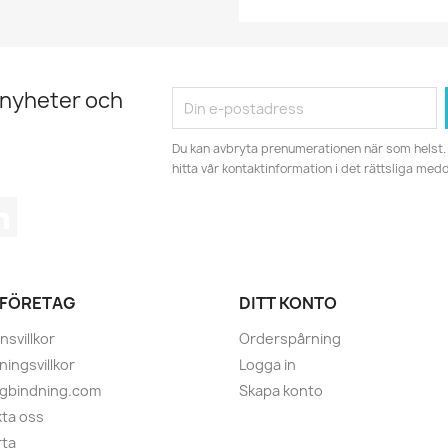
 nyheter och
Du kan avbryta prenumerationen när som helst. 
hitta vår kontaktinformation i det rättsliga med
tagram
LinkedIn
 FÖRETAG
DITT KONTO
nsvillkor
Orderspårning
ningsvillkor
Logga in
ugbindning.com
Skapa konto
ta oss
rta