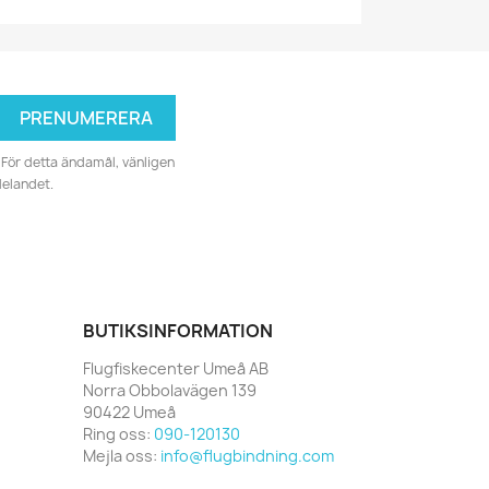
För detta ändamål, vänligen
delandet.
BUTIKSINFORMATION
Flugfiskecenter Umeå AB
Norra Obbolavägen 139
90422 Umeå
Ring oss:
090-120130
Mejla oss:
info@flugbindning.com