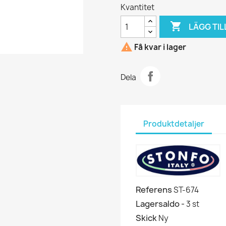
Kvantitet

LÄGG TIL

Få kvar i lager
Dela
Produktdetaljer
Referens
ST-674
Lagersaldo -
3 st
Skick
Ny