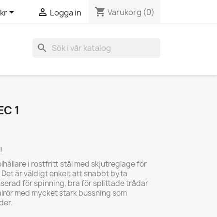
shopping_cart


Varukorg
(0)
kr
Logga in
search
EC 1
!
hållare i rostfritt stål med skjutreglage för
Det är väldigt enkelt att snabbt byta
serad för spinning, bra för splittade trådar
ålrör med mycket stark bussning som
der.