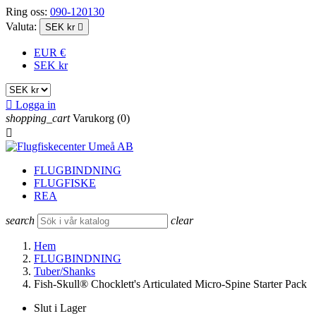
Ring oss:
090-120130
Valuta:
SEK kr

EUR €
SEK kr

Logga in
shopping_cart
Varukorg
(0)

FLUGBINDNING
FLUGFISKE
REA
search
clear
Hem
FLUGBINDNING
Tuber/Shanks
Fish-Skull® Chocklett's Articulated Micro-Spine Starter Pack
Slut i Lager