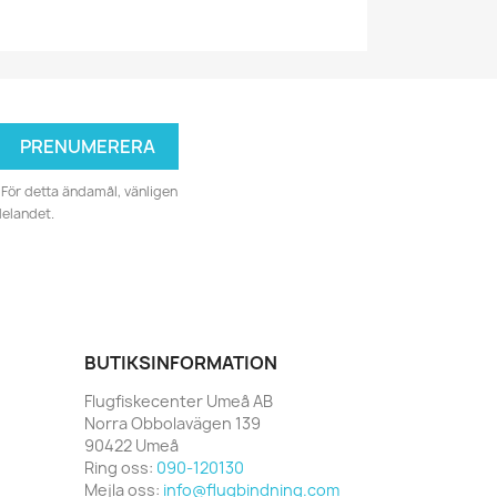
För detta ändamål, vänligen
delandet.
BUTIKSINFORMATION
Flugfiskecenter Umeå AB
Norra Obbolavägen 139
90422 Umeå
Ring oss:
090-120130
Mejla oss:
info@flugbindning.com