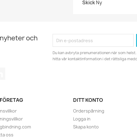
Skick
Ny
 nyheter och
Du kan avbryta prenumerationen när som helst. 
hitta vår kontaktinformation i det rättsliga med
tagram
LinkedIn
 FÖRETAG
DITT KONTO
nsvillkor
Orderspårning
ningsvillkor
Logga in
ugbindning.com
Skapa konto
ta oss