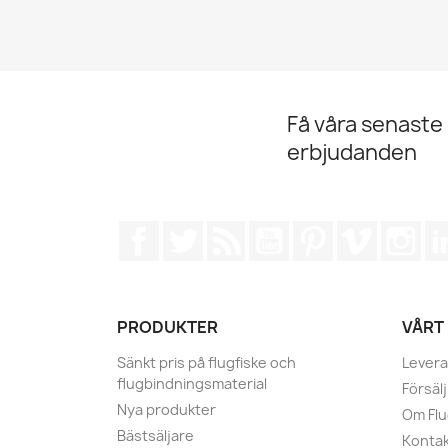
Få våra senaste
erbjudanden
Facebook
Twitter
RSS
YouTube
Pinterest
Vimeo
Ins
PRODUKTER
VÅRT
Sänkt pris på flugfiske och
Levera
flugbindningsmaterial
Försälj
Nya produkter
Om Fl
Bästsäljare
Kontak