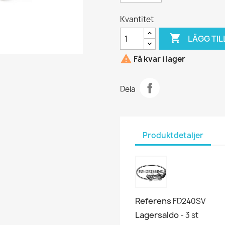
Kvantitet

LÄGG TIL

Få kvar i lager
Dela
Produktdetaljer
Referens
FD240SV
Lagersaldo -
3 st