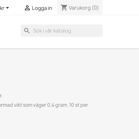
shopping_cart


Varukorg
(0)
kr
Logga in
search
!
formad vikt som väger 0,4 gram. 10 st per