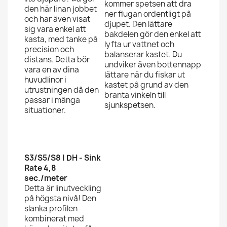
kommer spetsen att dra
den här linan jobbet
ner flugan ordentligt på
och har även visat
djupet. Den lättare
sig vara enkel att
bakdelen gör den enkel att
kasta, med tanke på
lyfta ur vattnet och
precision och
balanserar kastet. Du
distans. Detta bör
undviker även bottennapp
vara en av dina
lättare när du fiskar ut
huvudlinor i
kastet på grund av den
utrustningen då den
branta vinkeln till
passar i många
sjunkspetsen.
situationer.
S3/S5/S8 | DH - Sink
Rate 4,8
sec./meter
Detta är linutveckling
på högsta nivå! Den
slanka profilen
kombinerat med