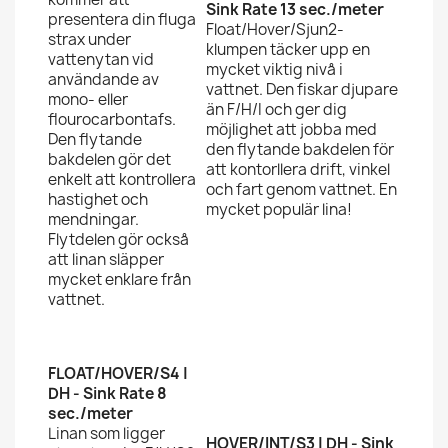
Sink Rate 13 sec./meter
presentera din fluga
Float/Hover/Sjun2-
strax under
klumpen täcker upp en
vattenytan vid
mycket viktig nivå i
användande av
vattnet. Den fiskar djupare
mono- eller
än F/H/I och ger dig
flourocarbontafs.
möjlighet att jobba med
Den flytande
den flytande bakdelen för
bakdelen gör det
att kontorllera drift, vinkel
enkelt att kontrollera
och fart genom vattnet. En
hastighet och
mycket populär lina!
mendningar.
Flytdelen gör också
att linan släpper
mycket enklare från
vattnet.
FLOAT/HOVER/S4 |
DH - Sink Rate 8
sec./meter
Linan som ligger
HOVER/INT/S3 | DH - Sink