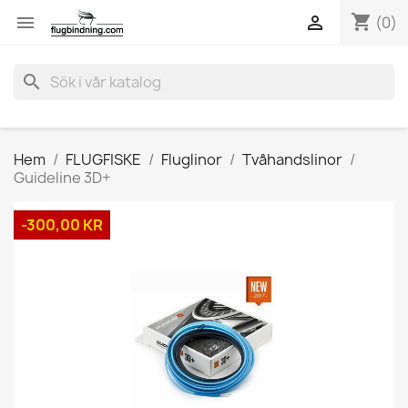
shopping_cart


(0)
search
Hem
FLUGFISKE
Fluglinor
Tvåhandslinor
Guideline 3D+
-300,00 KR