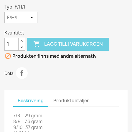
Typ: F/H/I
Kvantitet

LÄGG TILL I VARUKORGEN

Produkten finns med andra alternativ
Dela
Beskrivning
Produktdetaljer
7/8 29 gram
8/9 33 gram
9/10 37 gram