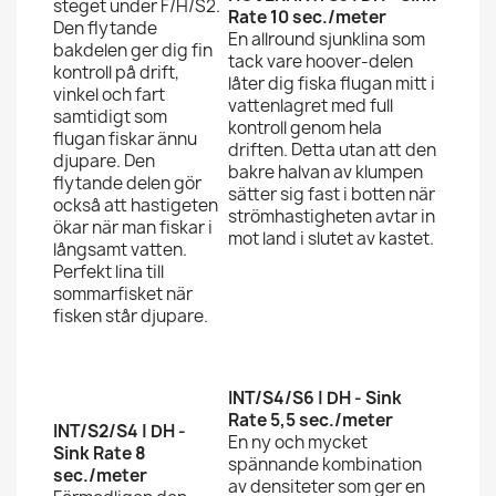
steget under F/H/S2.
Rate 10 sec./meter
Den flytande
En allround sjunklina som
bakdelen ger dig fin
tack vare hoover-delen
kontroll på drift,
låter dig fiska flugan mitt i
vinkel och fart
vattenlagret med full
samtidigt som
kontroll genom hela
flugan fiskar ännu
driften. Detta utan att den
djupare. Den
bakre halvan av klumpen
flytande delen gör
sätter sig fast i botten när
också att hastigeten
strömhastigheten avtar in
ökar när man fiskar i
mot land i slutet av kastet.
långsamt vatten.
Perfekt lina till
sommarfisket när
fisken står djupare.
INT/S4/S6 | DH - Sink
Rate 5,5 sec./meter
INT/S2/S4 | DH -
En ny och mycket
Sink Rate 8
spännande kombination
sec./meter
av densiteter som ger en