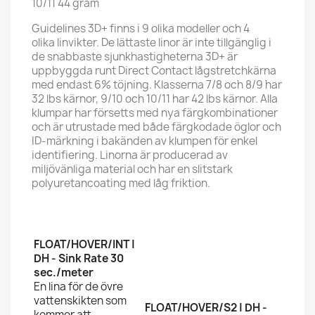
10/11 44 gram
Guidelines 3D+ finns i 9 olika modeller och 4
olika linvikter. De lättaste linor är inte tillgänglig i
de snabbaste sjunkhastigheterna 3D+ är
uppbyggda runt Direct Contact lågstretchkärna
med endast 6% töjning. Klasserna 7/8 och 8/9 har
32 lbs kärnor, 9/10 och 10/11 har 42 lbs kärnor. Alla
klumpar har försetts med nya färgkombinationer
och är utrustade med både färgkodade öglor och
ID-märkning i bakänden av klumpen för enkel
identifiering. Linorna är producerad av
miljövänliga material och har en slitstark
polyuretancoating med låg friktion.
FLOAT/HOVER/INT |
DH - Sink Rate 30
sec./meter
En lina för de övre
vattenskikten som
FLOAT/HOVER/S2 | DH -
kommer att