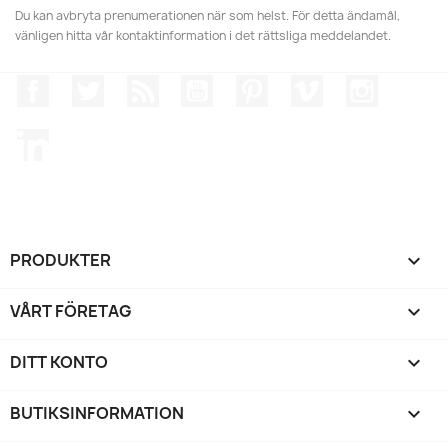
Du kan avbryta prenumerationen när som helst. För detta ändamål,
vänligen hitta vår kontaktinformation i det rättsliga meddelandet.
Facebook
Twitter
RSS
YouTube
Pinterest
Vimeo
Instagr
LinkedIn
PRODUKTER

VÅRT FÖRETAG

DITT KONTO

BUTIKSINFORMATION
keyboard_arrow_down