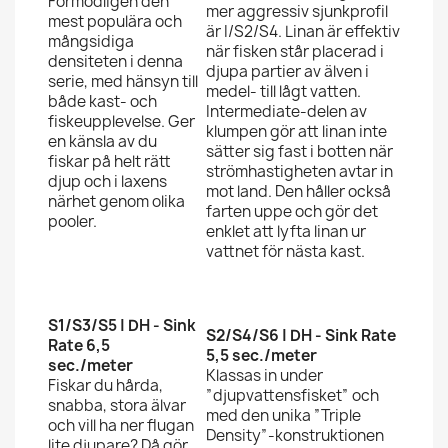
Förmodligen den
mer aggressiv sjunkprofil
mest populära och
är I/S2/S4. Linan är effektiv
mångsidiga
när fisken står placerad i
densiteten i denna
djupa partier av älven i
serie, med hänsyn till
medel- till lågt vatten.
både kast- och
Intermediate-delen av
fiskeupplevelse. Ger
klumpen gör att linan inte
en känsla av du
sätter sig fast i botten när
fiskar på helt rätt
strömhastigheten avtar in
djup och i laxens
mot land. Den håller också
närhet genom olika
farten uppe och gör det
pooler.
enklet att lyfta linan ur
vattnet för nästa kast.
S1/S3/S5 | DH - Sink
S2/S4/S6 | DH - Sink Rate
Rate 6,5
5,5 sec./meter
sec./meter
Klassas in under
Fiskar du hårda,
”djupvattensfisket” och
snabba, stora älvar
med den unika ”Triple
och vill ha ner flugan
Density”-konstruktionen
lite djupare? Då gör