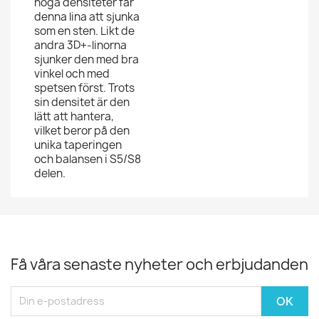
höga densiteter får
denna lina att sjunka
som en sten. Likt de
andra 3D+-linorna
sjunker den med bra
vinkel och med
spetsen först. Trots
sin densitet är den
lätt att hantera,
vilket beror på den
unika taperingen
och balansen i S5/S8
delen.
Få våra senaste nyheter och erbjudanden