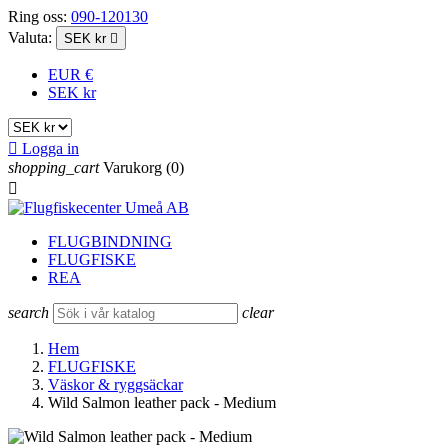
Ring oss:
090-120130
Valuta:
SEK kr

EUR €
SEK kr

Logga in
shopping_cart
Varukorg
(0)

FLUGBINDNING
FLUGFISKE
REA
search
clear
Hem
FLUGFISKE
Väskor & ryggsäckar
Wild Salmon leather pack - Medium