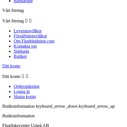
Bästsäljare
Vårt företag
Vårt företag


Leveransvillkor
Försäljningsvillkor
Om Flugbindning.com
Kontakta oss
Sitekarta
Butiker
Ditt konto
Ditt konto


Orderspårning
Logga in
Skapa konto
Butiksinformation
keyboard_arrow_down
keyboard_arrow_up
Butiksinformation
Flugfiskecenter Umeå AB