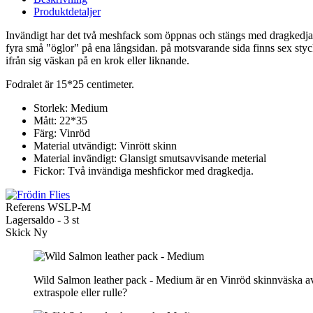
Produktdetaljer
Invändigt har det två meshfack som öppnas och stängs med dragkedja. 
fyra små "öglor" på ena långsidan. på motsvarande sida finns sex styck
ifrån sig väskan på en krok eller liknande.
Fodralet är 15*25 centimeter.
Storlek: Medium
Mått: 22*35
Färg: Vinröd
Material utvändigt: Vinrött skinn
Material invändigt: Glansigt smutsavvisande meterial
Fickor: Två invändiga meshfickor med dragkedja.
Referens
WSLP-M
Lagersaldo -
3 st
Skick
Ny
Wild Salmon leather pack - Medium är en Vinröd skinnväska av m
extraspole eller rulle?