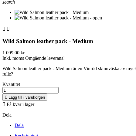
search


Wild Salmon leather pack - Medium
1 099,00 kr
Inkl. moms
Omgående leverans!
Wild Salmon leather pack - Medium är en Vinröd skinnväska av mycket h
rulle?
Kvantitet

Lägg till i varukorgen

Få kvar i lager
Dela
Dela
Beskrivning