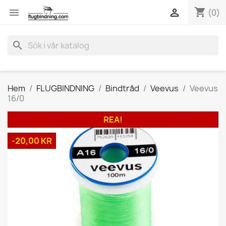
shopping_cart


(0)
search
Hem
FLUGBINDNING
Bindtråd
Veevus
Veevus
16/0
REA!
-20,00 KR