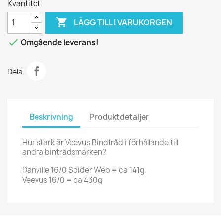
Kvantitet

LÄGG TILL I VARUKORGEN

Omgående leverans!
Dela
Beskrivning
Produktdetaljer
Hur stark är Veevus Bindtråd i förhållande till
andra bintrådsmärken?
Danville 16/0 Spider Web = ca 141g
Veevus 16/0 = ca 430g