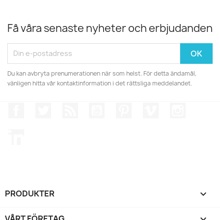
Få våra senaste nyheter och erbjudanden
Du kan avbryta prenumerationen när som helst. För detta ändamål,
vänligen hitta vår kontaktinformation i det rättsliga meddelandet.
Facebook
Twitter
RSS
YouTube
Pinterest
Vimeo
Instagr
LinkedIn
PRODUKTER

VÅRT FÖRETAG
