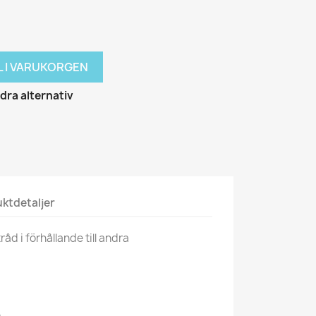
L I VARUKORGEN
ra alternativ
ktdetaljer
åd i förhållande till andra