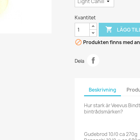
Kvantitet

LÄGG TIL

Produkten finns med and
Dela
Beskrivning
Produ
Hur stark är Veevus Bindtr
bintrådsmärken?
Gudebrod 10/0 ca 270g