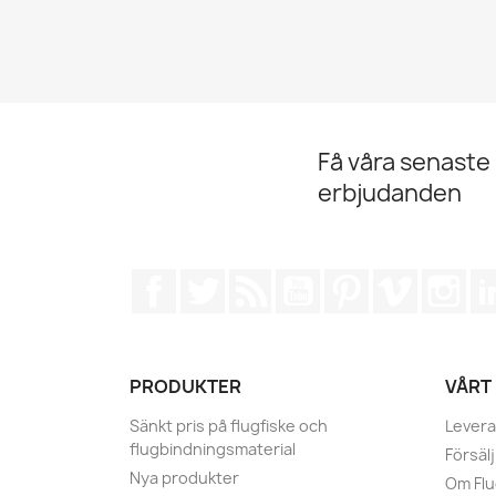
Få våra senaste
erbjudanden
Facebook
Twitter
RSS
YouTube
Pinterest
Vimeo
Ins
PRODUKTER
VÅRT
Sänkt pris på flugfiske och
Levera
flugbindningsmaterial
Försälj
Nya produkter
Om Fl