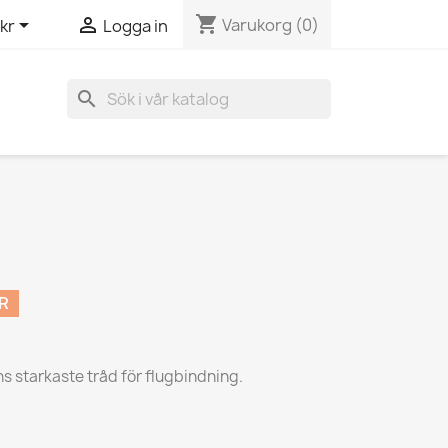
shopping_cart


Varukorg
(0)
kr
Logga in
search
R
ns starkaste tråd för flugbindning.