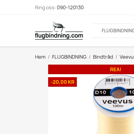
Ring oss:
090-120130
FLUGBINDNIN
Hem
FLUGBINDNING
Bindtråd
Veevu
REA!
-20,00 KR