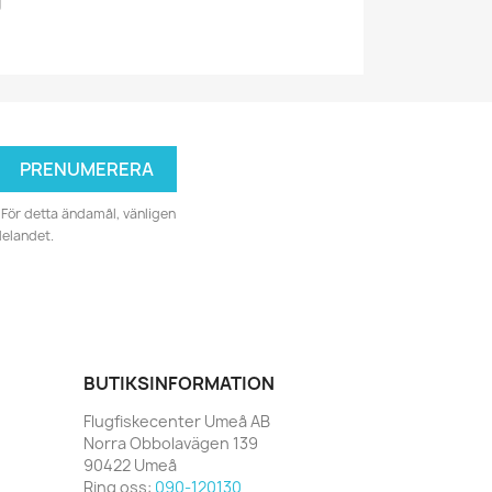
g
För detta ändamål, vänligen
delandet.
BUTIKSINFORMATION
Flugfiskecenter Umeå AB
Norra Obbolavägen 139
90422 Umeå
Ring oss:
090-120130