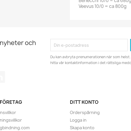
Benecchi 10/0 = ca 680
Veevus 10/0 = ca 800g
 nyheter och
Du kan avbryta prenumerationen när som helst. 
hitta vår kontaktinformation i det rättsliga med
tagram
LinkedIn
 FÖRETAG
DITT KONTO
nsvillkor
Orderspårning
ningsvillkor
Logga in
ugbindning.com
Skapa konto