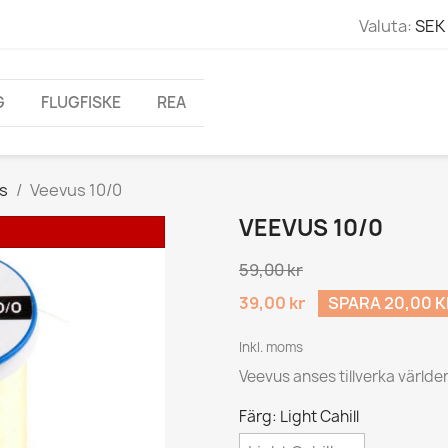
Valuta:
SEK 
G
FLUGFISKE
REA
s
Veevus 10/0
VEEVUS 10/0
59,00 kr
39,00 kr
SPARA 20,00 K
Inkl. moms
Veevus anses tillverka världe
Färg: Light Cahill