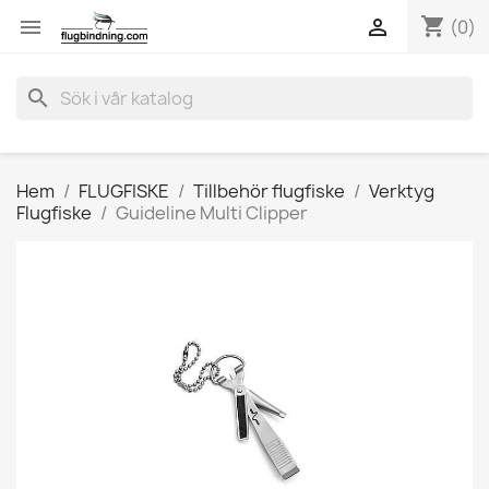
shopping_cart


(0)
search
Hem
FLUGFISKE
Tillbehör flugfiske
Verktyg
Flugfiske
Guideline Multi Clipper