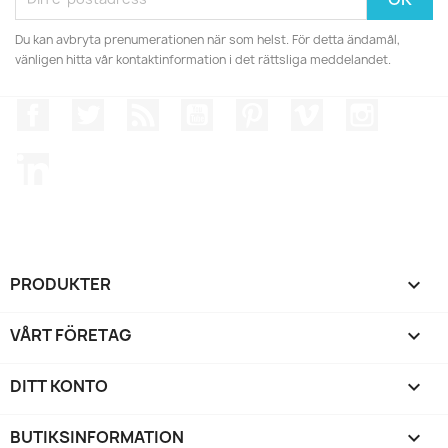
Du kan avbryta prenumerationen när som helst. För detta ändamål,
vänligen hitta vår kontaktinformation i det rättsliga meddelandet.
Facebook
Twitter
RSS
YouTube
Pinterest
Vimeo
Instagr
LinkedIn
PRODUKTER

VÅRT FÖRETAG

DITT KONTO

BUTIKSINFORMATION
keyboard_arrow_down