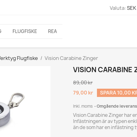
Valuta:
SEK 
G
FLUGFISKE
REA
erktyg Flugfiske
Vision Carabine Zinger
VISION CARABINE 
89,00 kr
79,00 kr
SPARA 10,00 K
Inkl. moms
Omgående leverans
Vision Carabine Zinger har e
Infästningen är av typen enkl
än de som har en infästning 