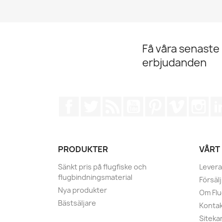
Få våra senaste
erbjudanden
Facebook
Twitter
RSS
YouTube
Pinterest
Vimeo
Ins
PRODUKTER
VÅRT
Sänkt pris på flugfiske och
Levera
flugbindningsmaterial
Försälj
Nya produkter
Om Fl
Bästsäljare
Kontak
Siteka