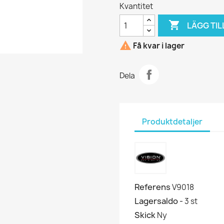
Kvantitet

LÄGG TIL

Få kvar i lager
Dela
Produktdetaljer
Referens
V9018
Lagersaldo -
3 st
Skick
Ny