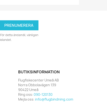
För detta ändamål, vänligen
delandet.
BUTIKSINFORMATION
Flugfiskecenter Umeå AB
Norra Obbolavägen 139
90422 Umeå
Ring oss:
090-120130
Mejla oss:
info@flugbindning.com