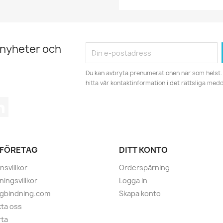
 nyheter och
Du kan avbryta prenumerationen när som helst. 
hitta vår kontaktinformation i det rättsliga med
tagram
LinkedIn
 FÖRETAG
DITT KONTO
nsvillkor
Orderspårning
ningsvillkor
Logga in
ugbindning.com
Skapa konto
ta oss
rta