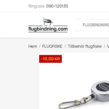
Ring oss:
090-120130
FLUGBINDNIN
Hem
FLUGFISKE
Tillbehör flugfiske
V
-10,00 KR