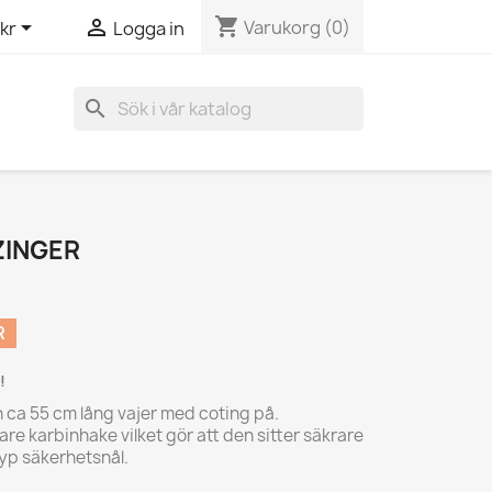
shopping_cart


Varukorg
(0)
kr
Logga in
search
ZINGER
R
!
n ca 55 cm lång vajer med coting på.
are karbinhake vilket gör att den sitter säkrare
typ säkerhetsnål.