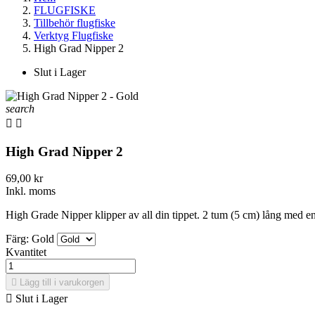
FLUGFISKE
Tillbehör flugfiske
Verktyg Flugfiske
High Grad Nipper 2
Slut i Lager
search


High Grad Nipper 2
69,00 kr
Inkl. moms
High Grade Nipper klipper av all din tippet. 2 tum (5 cm) lång med en 
Färg: Gold
Kvantitet

Lägg till i varukorgen

Slut i Lager