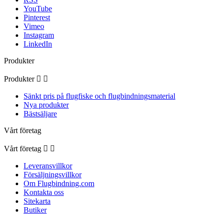
YouTube
Pinterest
Vimeo
Instagram
LinkedIn
Produkter
Produkter


Sänkt pris på flugfiske och flugbindningsmaterial
Nya produkter
Bästsäljare
Vårt företag
Vårt företag


Leveransvillkor
Försäljningsvillkor
Om Flugbindning.com
Kontakta oss
Sitekarta
Butiker