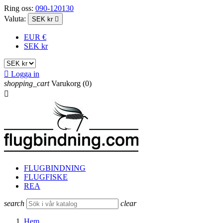
Ring oss:
090-120130
Valuta:
SEK kr

EUR €
SEK kr

Logga in
shopping_cart
Varukorg
(0)

FLUGBINDNING
FLUGFISKE
REA
search
clear
Hem