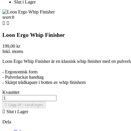
Slut i Lager
search


Loon Ergo Whip Finisher
199,00 kr
Inkl. moms
Loon Ergo Whip Finisher är en klassisk whip finisher med en pulver
- Ergonomisk form
- Pulverlackat handtag
- Skärpt trådkapare i botten av whip finishern
Kvantitet

Lägg till i varukorgen

Slut i Lager
Dela