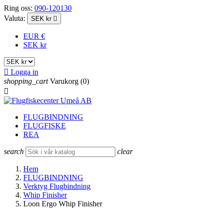
Ring oss:
090-120130
Valuta:
SEK kr

EUR €
SEK kr

Logga in
shopping_cart
Varukorg
(0)

FLUGBINDNING
FLUGFISKE
REA
search
clear
Hem
FLUGBINDNING
Verktyg Flugbindning
Whip Finisher
Loon Ergo Whip Finisher