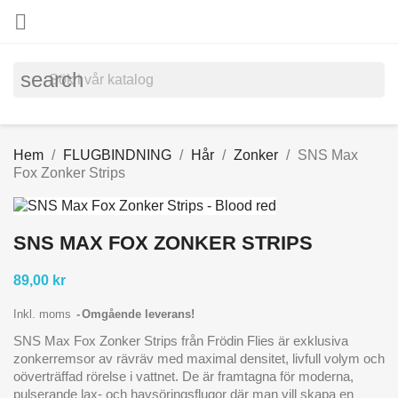

search
Hem
FLUGBINDNING
Hår
Zonker
SNS Max
Fox Zonker Strips
SNS MAX FOX ZONKER STRIPS
89,00 kr
Inkl. moms
Omgående leverans!
SNS Max Fox Zonker Strips från Frödin Flies är exklusiva
zonkerremsor av rävräv med maximal densitet, livfull volym och
oöverträffad rörelse i vattnet. De är framtagna för moderna,
pulserande lax- och havsöringsflugor där man vill skapa en