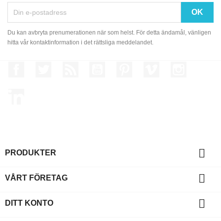
Du kan avbryta prenumerationen när som helst. För detta ändamål, vänligen
hitta vår kontaktinformation i det rättsliga meddelandet.
Facebook
Twitter
RSS
YouTube
Pinterest
Vimeo
Instagram
LinkedIn

PRODUKTER

VÅRT FÖRETAG

DITT KONTO