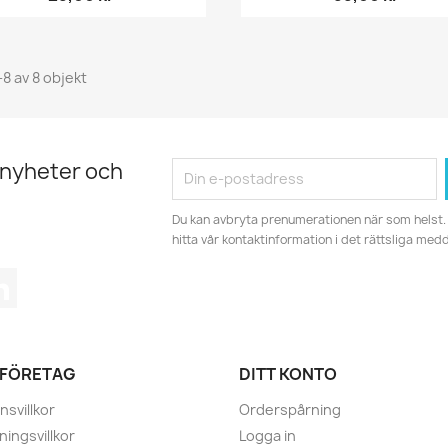
-8 av 8 objekt
 nyheter och
Du kan avbryta prenumerationen när som helst. 
hitta vår kontaktinformation i det rättsliga med
tagram
LinkedIn
 FÖRETAG
DITT KONTO
nsvillkor
Orderspårning
ningsvillkor
Logga in