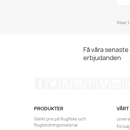
Visar 1
Få våra senaste
erbjudanden
Facebook
Twitter
RSS
YouTube
Pinterest
Vimeo
Ins
PRODUKTER
VÅRT
Sänkt pris på flugfiske och
Levera
flugbindningsmaterial
Försälj