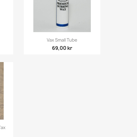
Snabbvy

Vax Small Tube
69,00 kr
Wax