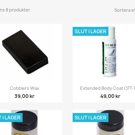
nns 8 produkter.
Sortera ef
SLUT I LAGER
Snabbvy
Snabbvy


Cobblers Wax
Extended Body Coat CFT-
39,00 kr
49,00 kr
 I LAGER
SLUT I LAGER