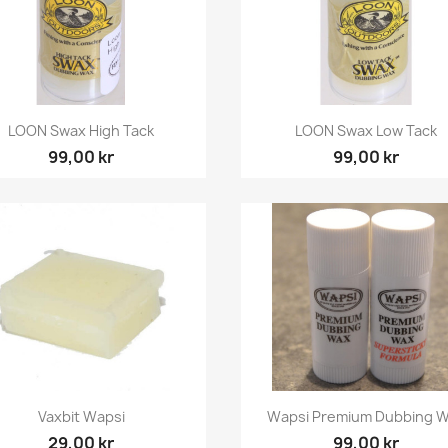
Snabbvy
Snabbvy


LOON Swax High Tack
LOON Swax Low Tack
99,00 kr
99,00 kr
Snabbvy
Snabbvy


Vaxbit Wapsi
Wapsi Premium Dubbing 
29,00 kr
99,00 kr