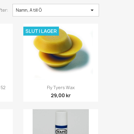

ter:
Namn, A till Ö
SLUT I LAGER
Snabbvy

152
Fly Tyers Wax
29,00 kr