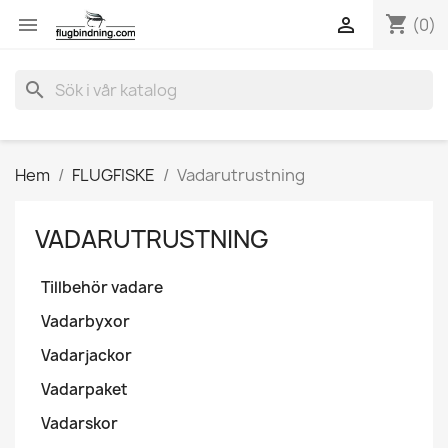
shopping_cart


(0)
search
Hem
FLUGFISKE
Vadarutrustning
VADARUTRUSTNING
Tillbehör vadare
Vadarbyxor
Vadarjackor
Vadarpaket
Vadarskor