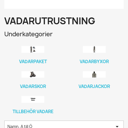
VADARUTRUSTNING
Underkategorier
VADARPAKET
VADARBYXOR
VADARSKOR
VADARJACKOR
TILLBEHÖR VADARE

Namn, A till Ö