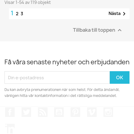
Visar 1-54 av 119 objekt
1

Nästa
2
3
Tillbaka till toppen

Få våra senaste nyheter och erbjudanden
Du kan avbryta prenumerationen när som helst. För detta ändamål,
vänligen hitta vår kontaktinformation i det rättsliga meddelandet.
Facebook
Twitter
RSS
YouTube
Pinterest
Vimeo
Instagr
LinkedIn