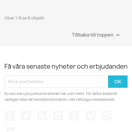
Visar 1-6 av 6 objekt
Tillbaka till toppen

Få våra senaste nyheter och erbjudanden
Du kan avbryta prenumerationen när som helst. För detta ändamål,
vänligen hitta vår kontaktinformation i det rättsliga meddelandet.
Facebook
Twitter
RSS
YouTube
Pinterest
Vimeo
Instagr
LinkedIn