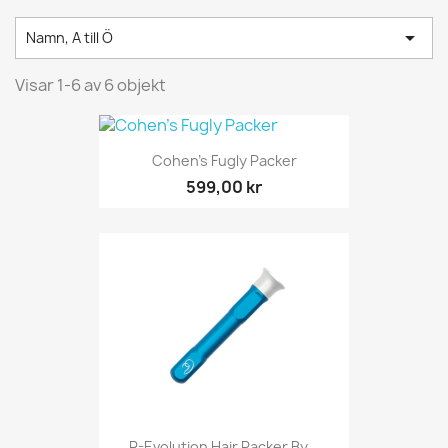

Namn, A till Ö
Visar 1-6 av 6 objekt
Cohen's Fugly Packer
599,00 kr
R-Evolution Hair Packer By...