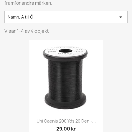
framför andra märken.

Namn, A till Ö
Visar 1-4 av 4 objekt
Uni Caenis 200 Yds 20 Den -...
29,00 kr