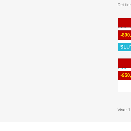
Det fin
-800
SLU
-950
G
Visar 1