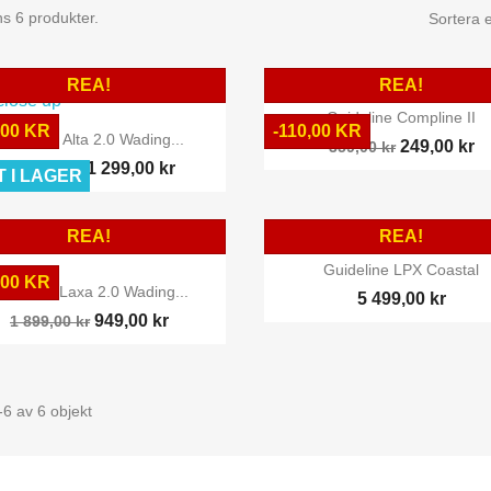
ns 6 produkter.
Sortera e
REA!
REA!

Snabbvy
Guideline Compline II

,00 KR
-110,00 KR
Snabbvy
Guideline Alta 2.0 Wading...
249,00 kr
359,00 kr
1 299,00 kr
2 099,00 kr
T I LAGER
REA!
REA!

Snabbvy
Guideline LPX Coastal

,00 KR
Snabbvy
uideline Laxa 2.0 Wading...
5 499,00 kr
949,00 kr
1 899,00 kr
-6 av 6 objekt