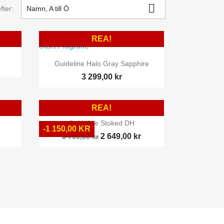

fter:
Namn, A till Ö
REA!

Snabbvy
Guideline Halo Gray Sapphire
3 299,00 kr
REA!

Snabbvy
Guideline Stoked DH
-1 150,00 KR
2 649,00 kr
3 799,00 kr