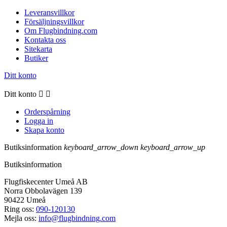
Leveransvillkor
Försäljningsvillkor
Om Flugbindning.com
Kontakta oss
Sitekarta
Butiker
Ditt konto
Ditt konto


Orderspårning
Logga in
Skapa konto
Butiksinformation
keyboard_arrow_down
keyboard_arrow_up
Butiksinformation
Flugfiskecenter Umeå AB
Norra Obbolavägen 139
90422 Umeå
Ring oss:
090-120130
Mejla oss:
info@flugbindning.com