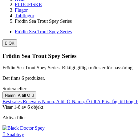
FLUGFISKE
Flugor
Tubflugor
Frödin Sea Trout Spey Series
Frödin Sea Trout Spey Series

OK
Frödin Sea Trout Spey Series
Frödin Sea Trout Spey Series. Riktigt giftiga mönster för havsöring.
Det finns 6 produkter.
Sortera efter:
Namn, A till Ö

Best sales
Relevans
Namn, A till Ö
Namn, Ö till A
Pris, lågt till högt
P
Visar 1-6 av 6 objekt
Aktiva filter

Snabbvy