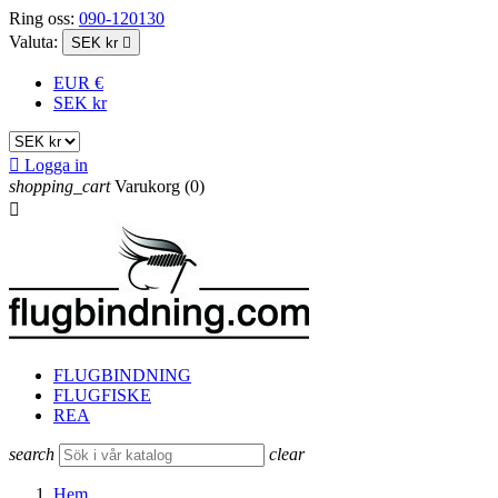
Ring oss:
090-120130
Valuta:
SEK kr

EUR €
SEK kr

Logga in
shopping_cart
Varukorg
(0)

FLUGBINDNING
FLUGFISKE
REA
search
clear
Hem