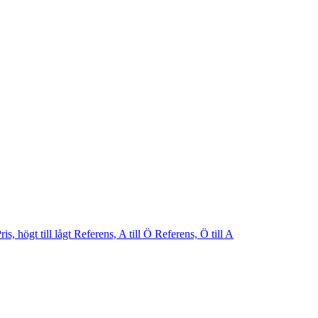
ris, högt till lågt
Referens, A till Ö
Referens, Ö till A