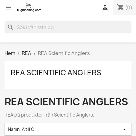
shopping_cart


(0)
search
Hem
REA
REA Scientific Anglers
REA SCIENTIFIC ANGLERS
REA SCIENTIFIC ANGLERS
REA på produkter från Scientific Anglers.

Namn, A till Ö