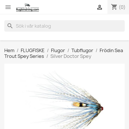
shopping_cart


(0)
search
Hem
FLUGFISKE
Flugor
Tubflugor
Frödin Sea
Trout Spey Series
Silver Doctor Spey