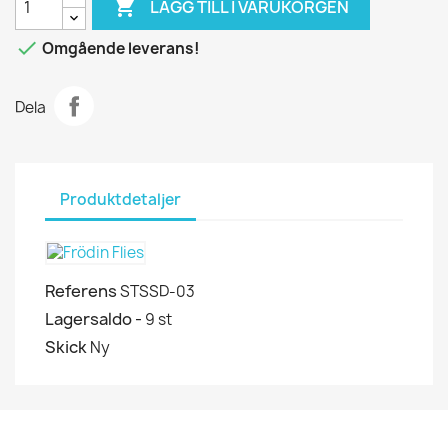

LÄGG TILL I VARUKORGEN

Omgående leverans!
Dela
Produktdetaljer
Referens
STSSD-03
Lagersaldo -
9 st
Skick
Ny