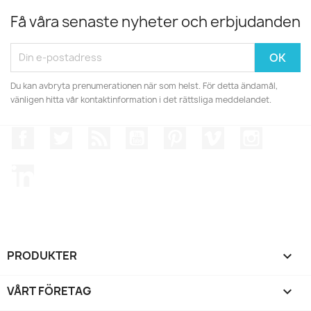
Få våra senaste nyheter och erbjudanden
Du kan avbryta prenumerationen när som helst. För detta ändamål,
vänligen hitta vår kontaktinformation i det rättsliga meddelandet.
Facebook
Twitter
RSS
YouTube
Pinterest
Vimeo
Instagr
LinkedIn
PRODUKTER

VÅRT FÖRETAG
