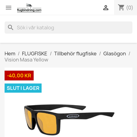
shopping_cart


(0)
search
Hem
FLUGFISKE
Tillbehör flugfiske
Glasögon
Vision Masa Yellow
-40,00 KR
SLUT I LAGER