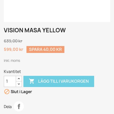
VISION MASA YELLOW
639,00 kr
599,00 kr
SPARA 40,00 KR
Inkl. moms
Kvantitet

LÄGG TILL I VARUKORGEN

Slut i Lager
Dela