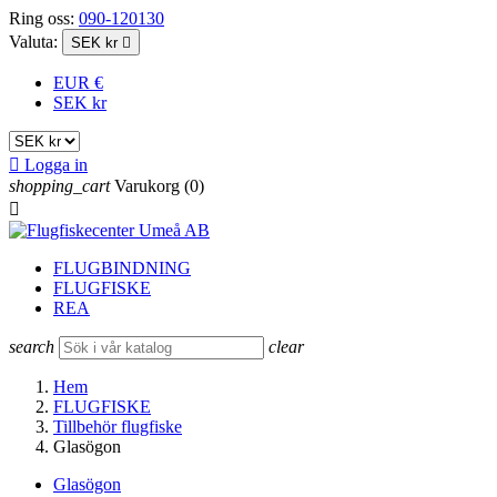
Ring oss:
090-120130
Valuta:
SEK kr

EUR €
SEK kr

Logga in
shopping_cart
Varukorg
(0)

FLUGBINDNING
FLUGFISKE
REA
search
clear
Hem
FLUGFISKE
Tillbehör flugfiske
Glasögon
Glasögon