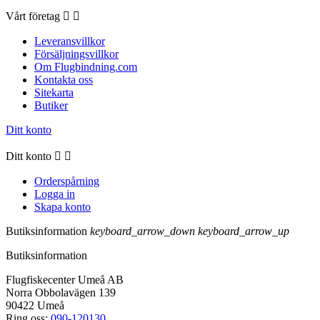
Vårt företag


Leveransvillkor
Försäljningsvillkor
Om Flugbindning.com
Kontakta oss
Sitekarta
Butiker
Ditt konto
Ditt konto


Orderspårning
Logga in
Skapa konto
Butiksinformation
keyboard_arrow_down
keyboard_arrow_up
Butiksinformation
Flugfiskecenter Umeå AB
Norra Obbolavägen 139
90422 Umeå
Ring oss:
090-120130