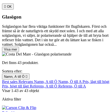

OK
Glasögon
Solglasögon har flera viktiga funktioner för flugfiskaren. Först och
främst så är de naturligtvis ett skydd mot solen. I och med att alla
solglasögon, vi säljer, är polariserande så hjälper de till att bryta bort
reflexer från vattnet. Det i sin tur gör att du lättare kan se fisken i
vattnet. Solglasögonen har också...
Visa mer
Det finns 43 produkter.
Sortera efter:
Namn, A till Ö

Best sales
Relevans
Namn, A till Ö
Namn, Ö till A
Pris, lågt till högt
Pris, högt till lågt
Referens, A till Ö
Referens, Ö till A
Visar 1-43 av 43 objekt
Aktiva filter