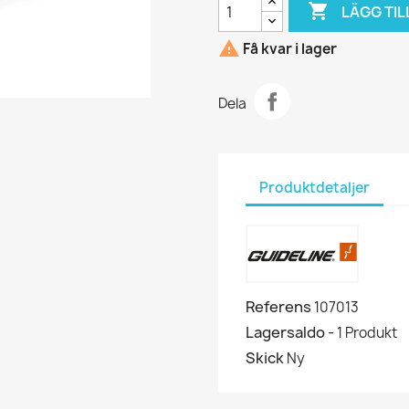

LÄGG TIL

Få kvar i lager
Dela
Produktdetaljer
Referens
107013
Lagersaldo -
1 Produkt
Skick
Ny