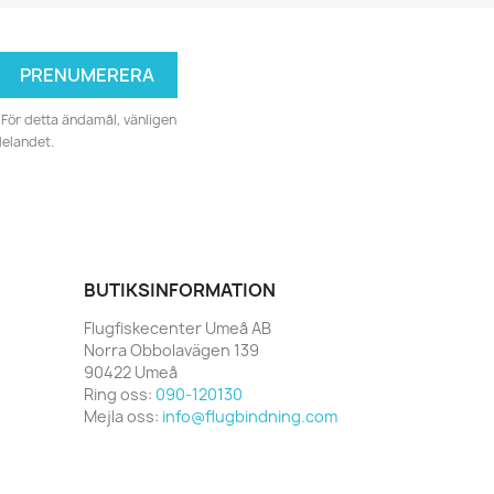
För detta ändamål, vänligen
delandet.
BUTIKSINFORMATION
Flugfiskecenter Umeå AB
Norra Obbolavägen 139
90422 Umeå
Ring oss:
090-120130
Mejla oss:
info@flugbindning.com