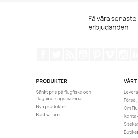
Få våra senaste
erbjudanden
Facebook
Twitter
RSS
YouTube
Pinterest
Vimeo
Ins
PRODUKTER
VÅRT
Sänkt pris på flugfiske och
Levera
flugbindningsmaterial
Försälj
Nya produkter
Om Fl
Bästsäljare
Kontak
Siteka
Butike