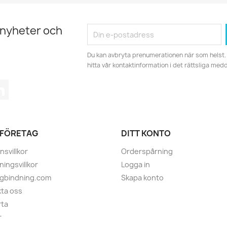
 nyheter och
Du kan avbryta prenumerationen när som helst. 
hitta vår kontaktinformation i det rättsliga med
tagram
LinkedIn
 FÖRETAG
DITT KONTO
nsvillkor
Orderspårning
ningsvillkor
Logga in
ugbindning.com
Skapa konto
ta oss
rta
r