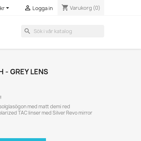
shopping_cart


Varukorg
(0)
kr
Logga in
search
 - GREY LENS
!
solglasögon med matt demi red
arized TAC linser med Silver Revo mirror