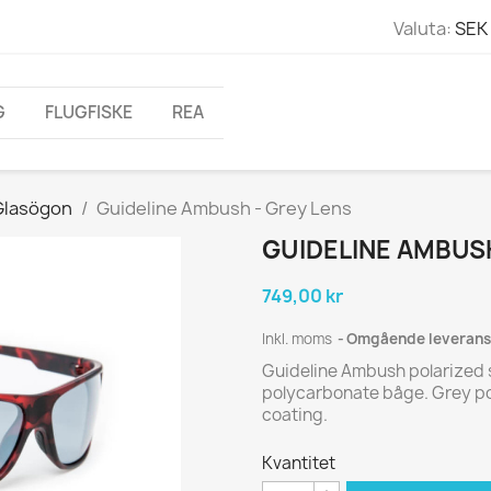
Valuta:
SEK 
G
FLUGFISKE
REA
Glasögon
Guideline Ambush - Grey Lens
GUIDELINE AMBUSH
749,00 kr
Inkl. moms
Omgående leverans
Guideline Ambush polarized 
polycarbonate båge. Grey pol
coating.
Kvantitet