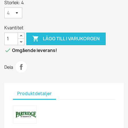
Storlek: 4
Kvantitet

LÄGG TILL I VARUKORGEN

Omgående leverans!
Dela
Produktdetaljer