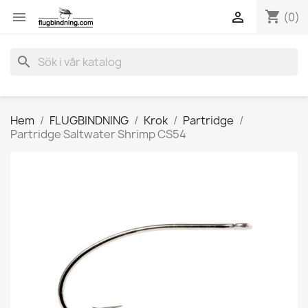
shopping_cart


(0)
search
Hem
FLUGBINDNING
Krok
Partridge
Partridge Saltwater Shrimp CS54