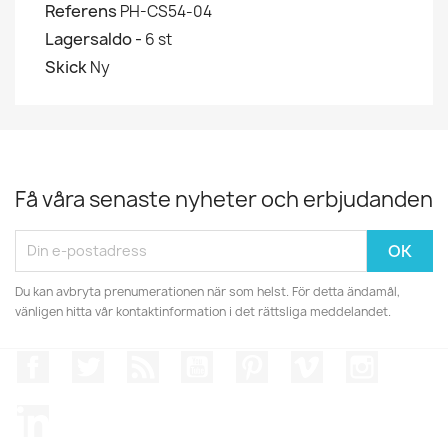
Referens
PH-CS54-04
Lagersaldo -
6 st
Skick
Ny
Få våra senaste nyheter och erbjudanden
Du kan avbryta prenumerationen när som helst. För detta ändamål,
vänligen hitta vår kontaktinformation i det rättsliga meddelandet.
Facebook
Twitter
RSS
YouTube
Pinterest
Vimeo
Instagr
LinkedIn