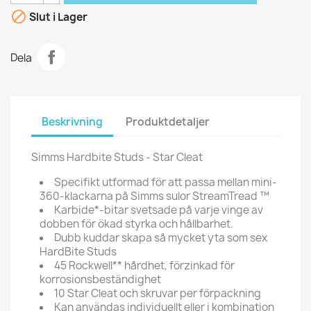

Slut i Lager
Dela
Beskrivning
Produktdetaljer
Simms Hardbite Studs - Star Cleat
Specifikt utformad för att passa mellan mini-
360-klackarna på Simms sulor StreamTread ™
Karbide*-bitar svetsade på varje vinge av
dobben för ökad styrka och hållbarhet.
Dubb kuddar skapa så mycket yta som sex
HardBite Studs
45 Rockwell** hårdhet, förzinkad för
korrosionsbeständighet
10 Star Cleat och skruvar per förpackning
Kan användas individuellt eller i kombination