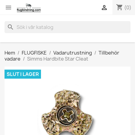
shopping_cart


(0)
search
Hem
FLUGFISKE
Vadarutrustning
Tillbehör
vadare
Simms Hardbite Star Cleat
SLUT I LAGER