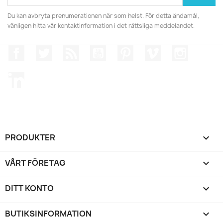
Du kan avbryta prenumerationen när som helst. För detta ändamål,
vänligen hitta vår kontaktinformation i det rättsliga meddelandet.
Facebook
Twitter
RSS
YouTube
Pinterest
Vimeo
Instagr
LinkedIn
PRODUKTER

VÅRT FÖRETAG

DITT KONTO

BUTIKSINFORMATION
keyboard_arrow_down