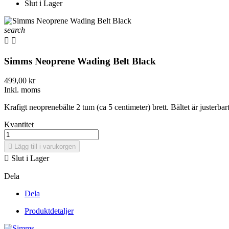
Slut i Lager
search


Simms Neoprene Wading Belt Black
499,00 kr
Inkl. moms
Krafigt neoprenebälte 2 tum (ca 5 centimeter) brett. Bältet är justerb
Kvantitet

Lägg till i varukorgen

Slut i Lager
Dela
Dela
Produktdetaljer