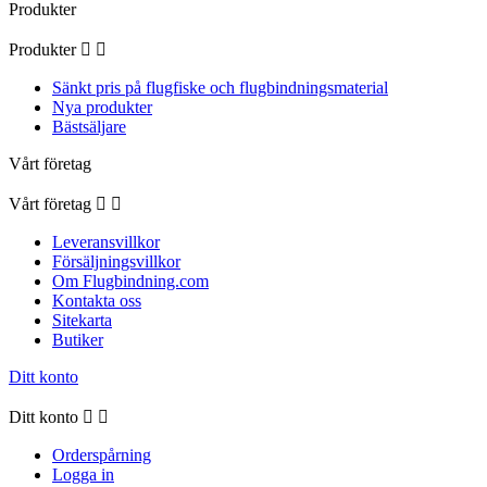
Produkter
Produkter


Sänkt pris på flugfiske och flugbindningsmaterial
Nya produkter
Bästsäljare
Vårt företag
Vårt företag


Leveransvillkor
Försäljningsvillkor
Om Flugbindning.com
Kontakta oss
Sitekarta
Butiker
Ditt konto
Ditt konto


Orderspårning
Logga in