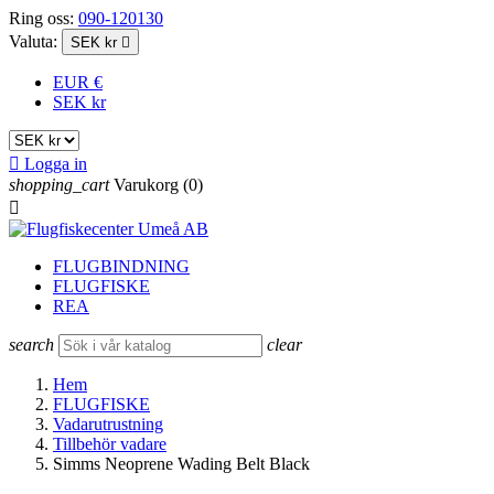
Ring oss:
090-120130
Valuta:
SEK kr

EUR €
SEK kr

Logga in
shopping_cart
Varukorg
(0)

FLUGBINDNING
FLUGFISKE
REA
search
clear
Hem
FLUGFISKE
Vadarutrustning
Tillbehör vadare
Simms Neoprene Wading Belt Black