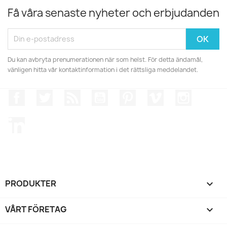
Få våra senaste nyheter och erbjudanden
Du kan avbryta prenumerationen när som helst. För detta ändamål,
vänligen hitta vår kontaktinformation i det rättsliga meddelandet.
Facebook
Twitter
RSS
YouTube
Pinterest
Vimeo
Instagr
LinkedIn
PRODUKTER

VÅRT FÖRETAG
