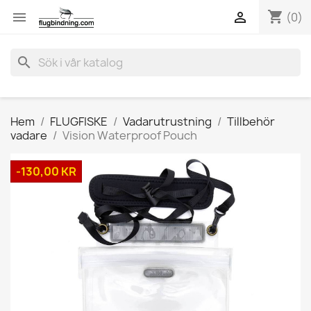
shopping_cart


(0)
search
Hem
FLUGFISKE
Vadarutrustning
Tillbehör
vadare
Vision Waterproof Pouch
-130,00 KR