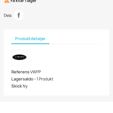

Få kvar i lager
Dela
Produktdetaljer
Referens
VWPP
Lagersaldo -
1 Produkt
Skick
Ny