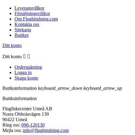
Leveransvillkor
Försäljningsvillkor
Om Flugbindning.com
Kontakta oss
Sitekarta
Butiker
Ditt konto
Ditt konto


Orderspårning
Logga in
Skapa konto
Butiksinformation
keyboard_arrow_down
keyboard_arrow_up
Butiksinformation
Flugfiskecenter Umeå AB
Norra Obbolavägen 139
90422 Umeå
Ring oss:
090-120130
Mejla oss:
info@flugbindning.com