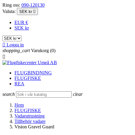
Ring oss:
090-120130
Valuta:
SEK kr

EUR €
SEK kr

Logga in
shopping_cart
Varukorg
(0)

FLUGBINDNING
FLUGFISKE
REA
search
clear
Hem
FLUGFISKE
Vadarutrustning
Tillbehör vadare
Vision Gravel Guard