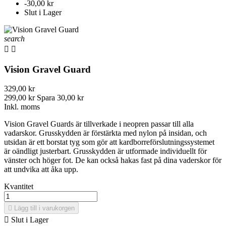
-30,00 kr
Slut i Lager
search


Vision Gravel Guard
329,00 kr
299,00 kr
Spara 30,00 kr
Inkl. moms
Vision Gravel Guards är tillverkade i neopren passar till alla
vadarskor. Grusskydden är förstärkta med nylon på insidan, och
utsidan är ett borstat tyg som gör att kardborreförslutningssystemet
är oändligt justerbart. Grusskydden är utformade individuellt för
vänster och höger fot. De kan också hakas fast på dina vaderskor för
att undvika att åka upp.
Kvantitet

Lägg till i varukorgen

Slut i Lager