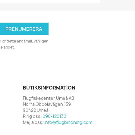
För detta ändamål, vänligen
delandet.
BUTIKSINFORMATION
Flugfiskecenter Umeå AB
Norra Obbolavägen 139
90422 Umeå
Ring oss:
090-120130
Mejla oss:
info@flugbindning.com