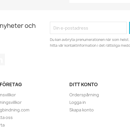
 nyheter och
Du kan avbryta prenumerationen när som helst. 
hitta vår kontaktinformation i det rättsliga med
tagram
LinkedIn
 FÖRETAG
DITT KONTO
nsvillkor
Orderspårning
ningsvillkor
Logga in
ugbindning.com
Skapa konto
ta oss
rta