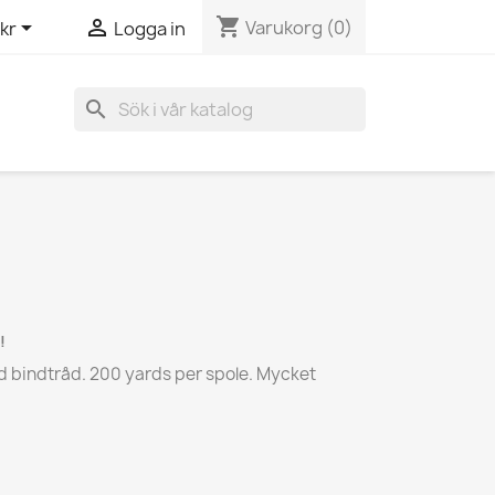
shopping_cart


Varukorg
(0)
kr
Logga in
search
!
d bindtråd. 200 yards per spole. Mycket