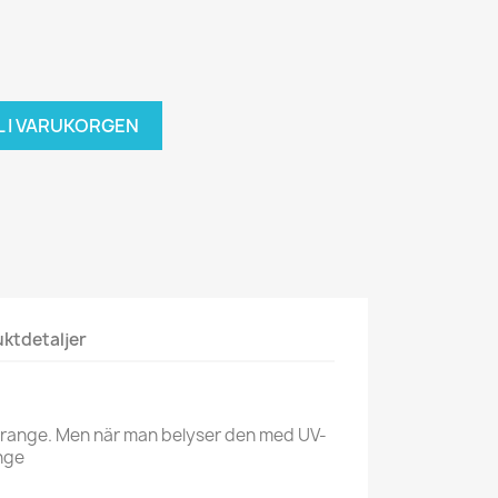
L I VARUKORGEN
ktdetaljer
 orange. Men när man belyser den med UV-
ange