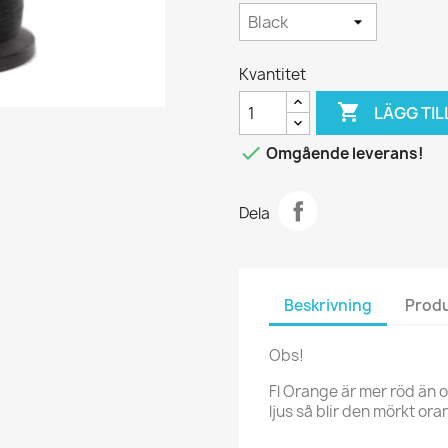
Kvantitet

LÄGG TIL

Omgående leverans!
Dela
Beskrivning
Produ
Obs!
Fl Orange är mer röd än
ljus så blir den mörkt or