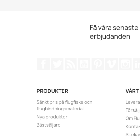
Få våra senaste
erbjudanden
Facebook
Twitter
RSS
YouTube
Pinterest
Vimeo
Ins
PRODUKTER
VÅRT
Sänkt pris på flugfiske och
Levera
flugbindningsmaterial
Försälj
Nya produkter
Om Fl
Bästsäljare
Kontak
Siteka